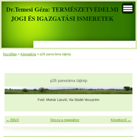
Dr.Temesi Géza: TERMÉSZETVÉDELMI
JOGI ÉS IGAZGATÁSI ISMERETEK
Kezdőlap
»
Képgaléria
»
p26 panoráma tájkép
p26 panoráma tájkép
Fotó: Molnár László, Via Stúdió Veszprém
← Előző
Vissza a mappához
Következő →