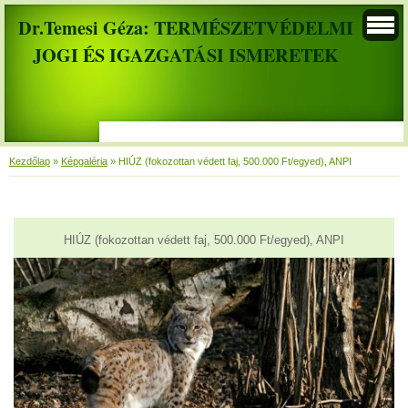
Dr.Temesi Géza: TERMÉSZETVÉDELMI
JOGI ÉS IGAZGATÁSI ISMERETEK
Kezdőlap
»
Képgaléria
»
HIÚZ (fokozottan védett faj, 500.000 Ft/egyed), ANPI
HIÚZ (fokozottan védett faj, 500.000 Ft/egyed), ANPI