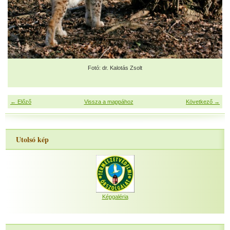
Fotó: dr. Kalotás Zsolt
← Előző
Vissza a mappához
Következő →
Utolsó kép
Képgaléria