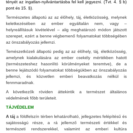
tényét az ingatlan-nyilvántartásba fel kell jegyezni. (Tvt. 4. § b)
pont és 15. §).
Természetes állapotú az az élőhely, táj, életközösség, melynek
keletkezésében az ember egyáltalán nem, vagy –
helyreállításuk kivételével – alig meghatározó módon játszott
szerepet, ezért a benne végbemenő folyamatokat többségében
az önszabályozás jellemzi.
Temészetközeli állapotú pedig az az élőhely, táj, életközösség,
amelynek kialakulására az ember csekély mértékben hatott
(természeteshez hasonlító körülményeket teremtve), de a
benne lejátszódó folyamatokat többségükben az önszabályozás
jellemzi, és közvetlen emberi beavatkozás nélkül is
fennmaradnak.
A következők röviden áttekintik a természet általános
védelmének főbb területeit.
TÁJVÉDELEM
A táj
a földfelszín térben lehatárolható, jellegzetes felépítésű és
sajátosságú része, a rá jellemző természeti értékkel és
természeti rendszerekkel, valamint az emberi kultúra