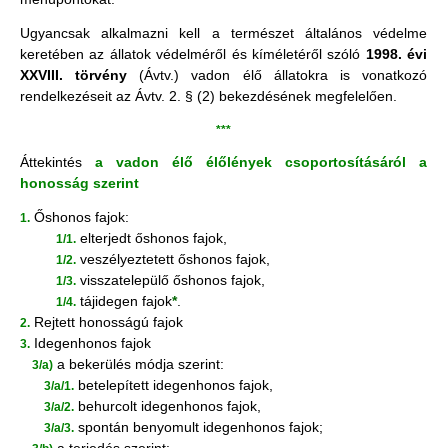
Ugyancsak alkalmazni kell a természet általános védelme
keretében az állatok védelméről és kíméletéről szóló
1998. évi
XXVIII. törvény
(Ávtv.) vadon élő állatokra is vonatkozó
rendelkezéseit az Ávtv. 2. § (2) bekezdésének megfelelően.
***
Áttekintés
a vadon élő élőlények csoportosításáról a
honosság szerint
Őshonos fajok:
1.
elterjedt őshonos fajok,
1/1.
veszélyeztetett őshonos fajok,
1/2.
visszatelepülő őshonos fajok,
1/3.
tájidegen fajok
*
.
1/4.
Rejtett honosságú fajok
2.
Idegenhonos fajok
3.
a bekerülés módja szerint:
3/a)
betelepített idegenhonos fajok,
3/a/1.
behurcolt idegenhonos fajok,
3/a/2.
spontán benyomult idegenhonos fajok;
3/a/3.