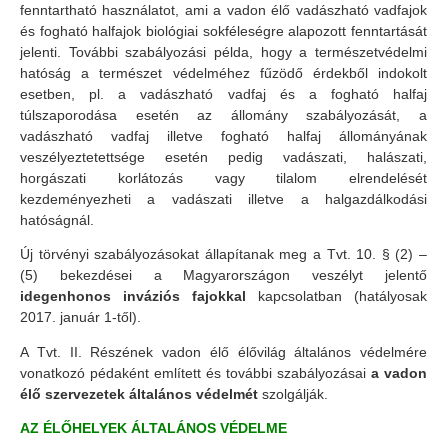
fenntartható használatot, ami a vadon élő vadászható vadfajok
és fogható halfajok biológiai sokféleségre alapozott fenntartását
jelenti. További szabályozási példa, hogy a természetvédelmi
hatóság a természet védelméhez fűzödő érdekből indokolt
esetben,
pl. a vadászható vadfaj és a fogható halfaj
túlszaporodása esetén az
állomány szabályozását, a
vadászható vadfaj illetve fogható halfaj állományának
veszélyeztetettsége esetén pedig vadászati, halászati,
horgászati korlátozás vagy tilalom elrendelését
kezdeményezheti a vadászati illetve a halgazdálkodási
hatóságnál.
Új törvényi szabályozásokat állapítanak meg a Tvt. 10. § (2) –
(5) bekezdései a Magyarországon veszélyt jelentő
idegenhonos inváziós fajokkal
kapcsolatban (hatályosak
2017. január 1-től).
A Tvt. II. Részének vadon élő élővilág általános védelmére
vonatkozó pédaként említett és további szabályozásai
a vadon
élő szervezetek általános védelmét
szolgálják.
AZ ÉLŐHELYEK ÁLTALÁNOS VÉDELME