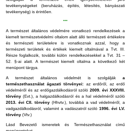
tevékenységeket (beruházás, építés, létesítés, bányászati
tevékenység) is érintően.
***
A természet általános védelmére vonatkozó rendelkezések a
kiemelt természetvédelmi oltalom alatt álló természeti értékekre
és természeti területekre is vonatkoznak azzal, hogy a
természeti területek és értékek kiemelt oltalmával a Tvt. III.
Része foglalkozik, további külön rendelkezésekkel a Tvt. 31 –
52. §-ai alatt. A természet kiemelt oltalma a következő két
menüpont tárgya.
A természet általános védelmét is szolgálják
a
természethasználat ágazati törvényei:
az erdőről, az erdő
védelméről és az erdőgazdálkodásról szóló
2009. évi XXXVIII.
törvény
(Evt.), a halgazdálkodásról és a hal védelméről szóló
2013. évi CII. törvény
(Hhvtv.), továbbá a vad védelméről, a
vadgazdálkodásról, valamint a vadászatról szóló
1996. évi LV.
törvény
(
Vtv.)
Lásd Bevezető ismeretek és Természethasználat című
menüpontokat.