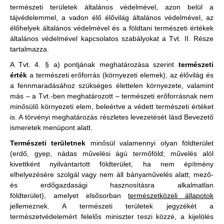
természeti területek általános védelmével, azon belül a
tájvédelemmel, a vadon élő élővilág általános védelmével, az
élőhelyek általános védelmével és a földtani természeti értékek
általános védelmével kapcsolatos szabályokat
a
Tvt. II. Része
tartalmazza.
A Tvt. 4. § a) pontjának meghatározása szerint
természeti
érték
a természeti erőforrás (környezeti elemek), az élővilág és
a fennmaradásához szükséges élettelen környezete, valamint
más – a Tvt.-ben meghatározott – természeti erőforrásnak nem
minősülő környezeti elem, beleértve a védett természeti értéket
is. A törvényi meghatározás részletes levezetését lásd Bevezető
ismeretek menüpont alatt.
Természeti területnek
minősül valamennyi olyan földterület
(erdő, gyep, nádas művelési ágú termőföld; művelés alól
kivettként nyilvántartott földterület, ha nem építmény
elhelyezésére szolgál vagy nem áll bányaművelés alatt; mező-
és erdőgazdasági hasznosításra alkalmatlan
földterület), amelyet elsősorban
természetközeli állapotok
jellemeznek. A természeti területek jegyzékét a
természetvédelemért felelős miniszter teszi közzé, a kijelölés