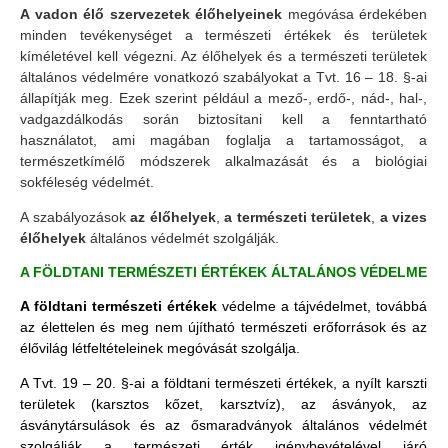
A vadon élő szervezetek élőhelyeinek
megóvása érdekében
minden tevékenységet a természeti értékek és területek
kíméletével kell végezni. Az élőhelyek és a természeti területek
általános védelmére vonatkozó szabályokat a Tvt. 16 – 18. §-ai
állapítják meg. Ezek szerint például a mező-, erdő-, nád-, hal-,
vadgazdálkodás során biztosítani kell a fenntartható
használatot, ami magában foglalja a tartamosságot, a
természetkímélő módszerek alkalmazását és a biológiai
sokféleség védelmét.
A szabályozások
az élőhelyek
,
a természeti területek
,
a vizes
élőhelyek
általános védelmét szolgálják.
A FÖLDTANI TERMÉSZETI ÉRTÉKEK ÁLTALÁNOS VÉDELME
A földtani természeti értékek
védelme a tájvédelmet, továbbá
az élettelen és meg nem újítható természeti erőforrások és az
élővilág létfeltételeinek megóvását szolgálja.
A Tvt. 19 – 20. §-ai a földtani természeti értékek, a nyílt karszti
területek (karsztos kőzet, karsztvíz), az ásványok, az
ásványtársulások és az ősmaradványok általános védelmét
szolgálják a természeti érték igénybevételével járó