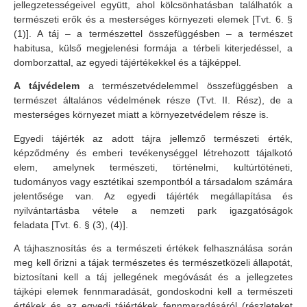
jellegzetességeivel együtt, ahol kölcsönhatásban találhatók a
természeti erők és a mesterséges környezeti elemek [Tvt. 6. §
(1)].
A táj – a természettel összefüggésben – a természet
habitusa, külső megjelenési formája a térbeli kiterjedéssel, a
domborzattal, az egyedi tájértékekkel és a tájképpel.
A tájvédelem
a természetvédelemmel összefüggésben a
természet általános védelmének része (Tvt. II. Rész), de a
mesterséges környezet miatt a környezetvédelem része is.
Egyedi tájérték az adott tájra jellemző természeti érték,
képződmény és emberi tevékenységgel létrehozott tájalkotó
elem, amelynek természeti, történelmi, kultúrtöténeti,
tudományos vagy esztétikai szempontból a társadalom számára
jelentősége van. Az egyedi tájérték megállapítása és
nyilvántartásba vétele a nemzeti park igazgatóságok
feladata [Tvt. 6. § (3), (4)].
A tájhasznosítás és a természeti értékek felhasználása során
meg kell őrizni a tájak természetes és természetközeli állapotát,
biztosítani kell a táj jellegének megóvását és a jellegzetes
tájképi elemek fennmaradását, gondoskodni kell a természeti
értékek és az egyedi tájértékek fennmaradásáról (részleteket