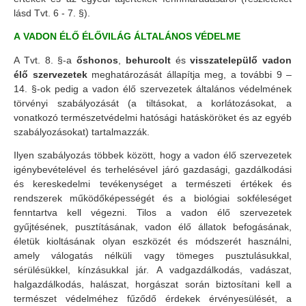
lásd Tvt. 6 - 7. §).
A VADON ÉLŐ ÉLŐVILÁG ÁLTALÁNOS VÉDELME
A Tvt. 8. §-a
őshonos
,
behurcolt
és
visszatelepülő vadon
élő szervezetek
meghatározását állapítja meg, a további 9 –
14. §-ok pedig a vadon élő szervezetek általános védelmének
törvényi szabályozását (a tiltásokat, a korlátozásokat, a
vonatkozó természetvédelmi hatósági hatásköröket és az egyéb
szabályozásokat) tartalmazzák.
Ilyen szabályozás többek között, hogy a vadon élő szervezetek
igénybevételével és terhelésével járó gazdasági, gazdálkodási
és kereskedelmi tevékenységet a természeti értékek és
rendszerek működőképességét és a biológiai sokféleséget
fenntartva kell végezni. Tilos a vadon élő szervezetek
gyűjtésének, pusztításának, vadon élő állatok befogásának,
életük kioltásának olyan eszközét és módszerét használni,
amely válogatás nélküli vagy tömeges pusztulásukkal,
sérülésükkel, kínzásukkal jár. A vadgazdálkodás, vadászat,
halgazdálkodás, halászat, horgászat során biztosítani kell a
természet védelméhez fűződő érdekek érvényesülését, a