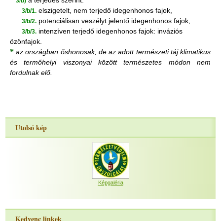
a terjedés szerint:
3/b)
elszigetelt, nem terjedő idegenhonos fajok,
3/b/1.
potenciálisan veszélyt jelentő idegenhonos fajok,
3/b/2.
intenzíven terjedő idegenhonos fajok: inváziós
3/b/3.
özönfajok.
*
az országban őshonosak, de az adott természeti táj klimatikus
és termőhelyi viszonyai között természetes módon nem
fordulnak elő.
Utolsó kép
Képgaléria
Kedvenc linkek