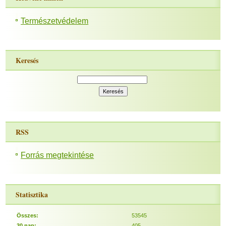
Természetvédelem
Keresés
RSS
Forrás megtekintése
Statisztika
Összes:
53545
30 nap:
405