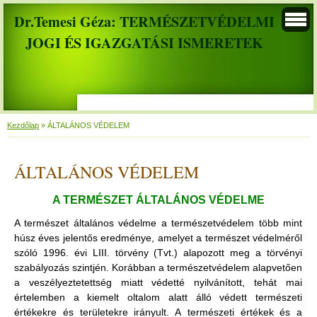
Dr.Temesi Géza: TERMÉSZETVÉDELMI
JOGI ÉS IGAZGATÁSI ISMERETEK
Kezdőlap
»
ÁLTALÁNOS VÉDELEM
ÁLTALÁNOS VÉDELEM
A TERMÉSZET ÁLTALÁNOS VÉDELME
A természet általános védelme a természetvédelem több mint
húsz éves jelentős eredménye, amelyet a természet védelméről
szóló 1996. évi LIII. törvény (Tvt.) alapozott meg a törvényi
szabályozás szintjén. Korábban a természetvédelem alapvetően
a veszélyeztetettség miatt védetté nyilvánított, tehát mai
értelemben a kiemelt oltalom alatt álló védett természeti
értékekre és területekre irányult. A természeti értékek és a